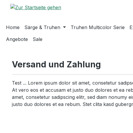
m Hauptinhalt springen
Zur Suche springen
Zur Hauptnavigation springen
Home
Särge & Truhen
Truhen Multicolor Serie
E
Angebote
Sale
Versand und Zahlung
Test ... Lorem ipsum dolor sit amet, consetetur sadip
At vero eos et accusam et justo duo dolores et ea reb
amet, consetetur sadipscing elitr, sed diam nonumy e
justo duo dolores et ea rebum. Stet clita kasd guberg