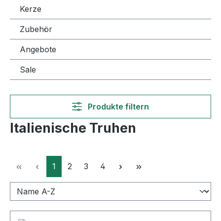
Kerze
Zubehör
Angebote
Sale
Produkte filtern
Italienische Truhen
Seite
Seite
Seite
Seite
1
2
3
4