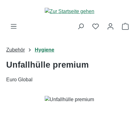
Zum Hauptinhalt springen
Ware
Zubehör
Hygiene
Unfallhülle premium
Euro Global
Bildergalerie überspringen