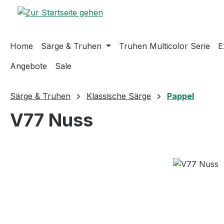
m Hauptinhalt springen
Zur Suche springen
Zur Hauptnavigation springen
Home
Särge & Truhen
Truhen Multicolor Serie
E
Angebote
Sale
Särge & Truhen
Klassische Särge
Pappel
V77 Nuss
Bildergalerie überspringen