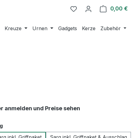
0,00 €
Ware
Kreuze
Urnen
Gadgets
Kerze
Zubehör
er anmelden und Preise sehen
auswählen
g
rg inkl. Griffpaket
Sarg inkl. Griffpaket & Ausschlag