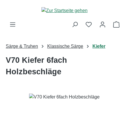
Zum Hauptinhalt springen
Ware
Särge & Truhen
Klassische Särge
Kiefer
V70 Kiefer 6fach
Holzbeschläge
Bildergalerie überspringen