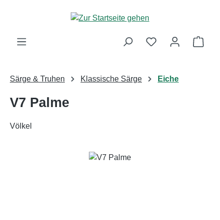
Zum Hauptinhalt springen
Ware
Särge & Truhen
Klassische Särge
Eiche
V7 Palme
Völkel
Bildergalerie überspringen