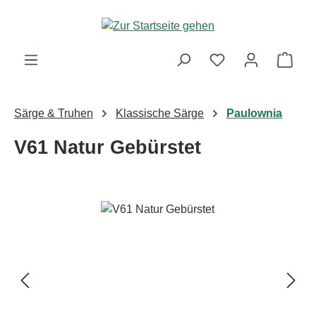
Zum Hauptinhalt springen
Ware
Särge & Truhen
Klassische Särge
Paulownia
V61 Natur Gebürstet
Bildergalerie überspringen