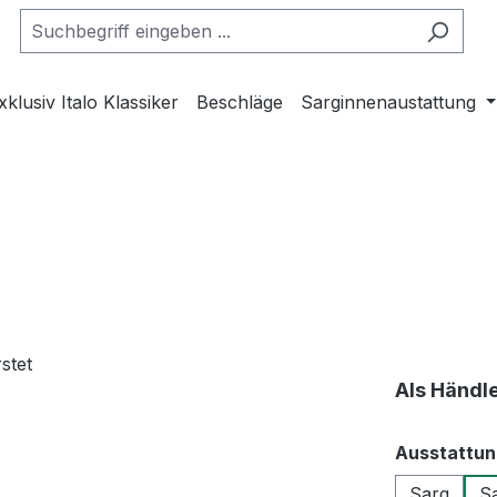
xklusiv Italo Klassiker
Beschläge
Sarginnenaustattung
Als Händl
Ausstattun
Sarg
Sa