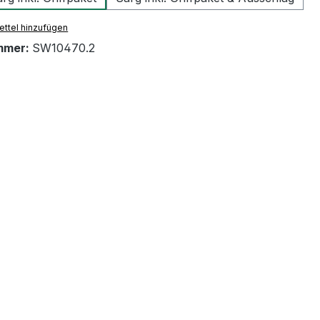
ttel hinzufügen
mmer:
SW10470.2