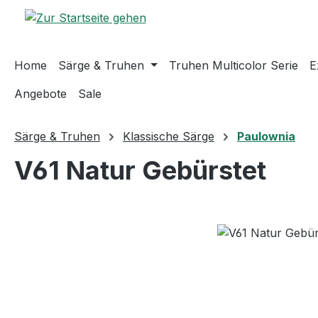
m Hauptinhalt springen
Zur Suche springen
Zur Hauptnavigation springen
Home
Särge & Truhen
Truhen Multicolor Serie
E
Angebote
Sale
Särge & Truhen
Klassische Särge
Paulownia
V61 Natur Gebürstet
Bildergalerie überspringen