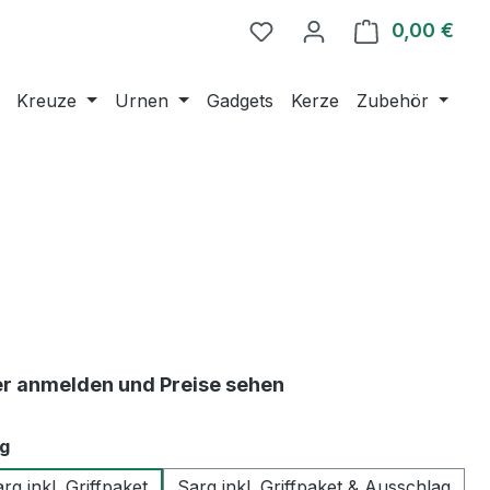
0,00 €
Ware
Kreuze
Urnen
Gadgets
Kerze
Zubehör
er anmelden und Preise sehen
auswählen
g
rg inkl. Griffpaket
Sarg inkl. Griffpaket & Ausschlag