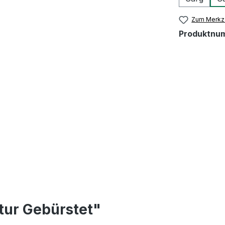
Zum Merkze
Produktnu
tur Gebürstet"