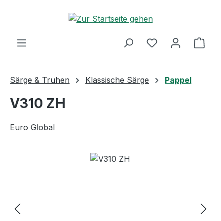
Zum Hauptinhalt springen
Ware
Särge & Truhen
Klassische Särge
Pappel
V310 ZH
Euro Global
Bildergalerie überspringen