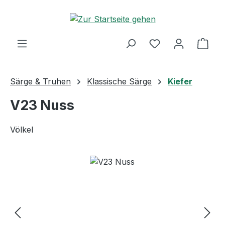
Zum Hauptinhalt springen
Ware
Särge & Truhen
Klassische Särge
Kiefer
V23 Nuss
Völkel
Bildergalerie überspringen