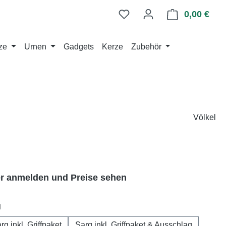
0,00 €
Ware
ze
Urnen
Gadgets
Kerze
Zubehör
Völkel
er anmelden und Preise sehen
auswählen
g
rg inkl. Griffpaket
Sarg inkl. Griffpaket & Ausschlag