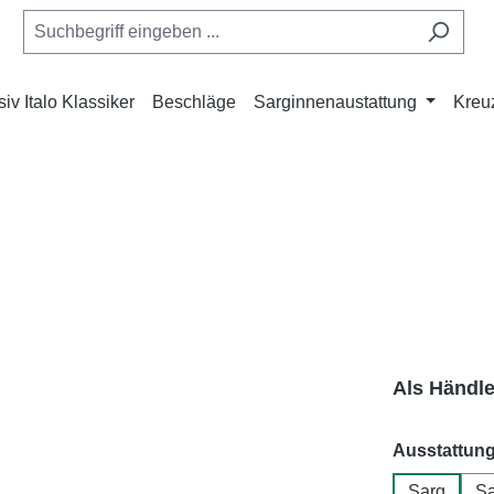
iv Italo Klassiker
Beschläge
Sarginnenaustattung
Kreu
Als Händl
Ausstattun
Sarg
Sa