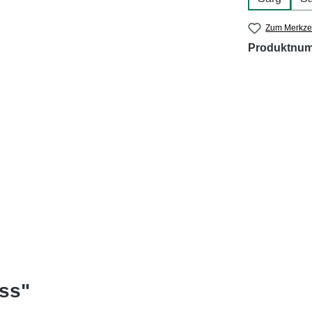
Zum Merkzet
Produktnu
ss"