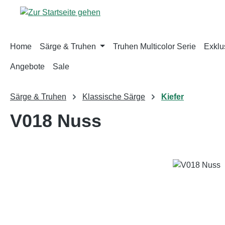
m Hauptinhalt springen
Zur Suche springen
Zur Hauptnavigation springen
Home
Särge & Truhen
Truhen Multicolor Serie
Exklus
Angebote
Sale
Särge & Truhen
Klassische Särge
Kiefer
V018 Nuss
Bildergalerie überspringen