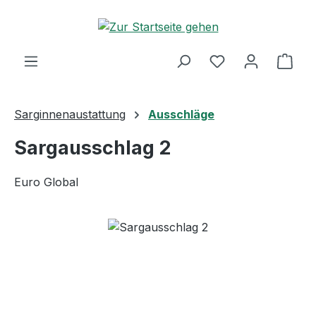
Zum Hauptinhalt springen
Ware
Sarginnenaustattung
Ausschläge
Sargausschlag 2
Euro Global
Bildergalerie überspringen