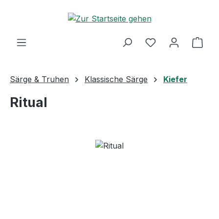
Zum Hauptinhalt springen
Ware
Särge & Truhen
Klassische Särge
Kiefer
Ritual
Bildergalerie überspringen