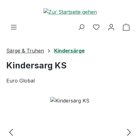
Zum Hauptinhalt springen
Ware
Särge & Truhen
Kindersärge
Kindersarg KS
Euro Global
Bildergalerie überspringen