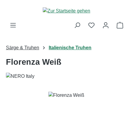
Zum Hauptinhalt springen
Ware
Särge & Truhen
Italienische Truhen
Florenza Weiß
Bildergalerie überspringen