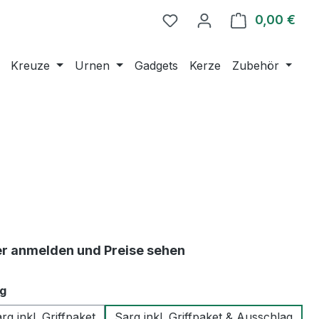
0,00 €
Ware
Kreuze
Urnen
Gadgets
Kerze
Zubehör
er anmelden und Preise sehen
auswählen
g
rg inkl. Griffpaket
Sarg inkl. Griffpaket & Ausschlag