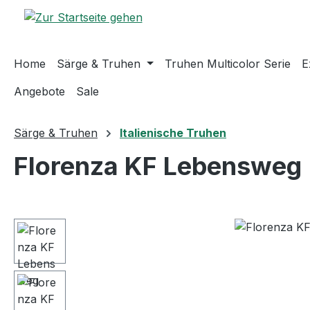
m Hauptinhalt springen
Zur Suche springen
Zur Hauptnavigation springen
Home
Särge & Truhen
Truhen Multicolor Serie
E
Angebote
Sale
Särge & Truhen
Italienische Truhen
Florenza KF Lebensweg
Bildergalerie überspringen