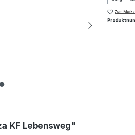
Zum Merkze
Produktnu
nza KF Lebensweg"