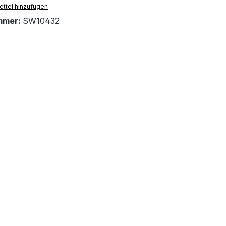
ttel hinzufügen
mmer:
SW10432