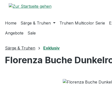
m Hauptinhalt springen
Zur Suche springen
Zur Hauptnavigation springen
Home
Särge & Truhen
Truhen Multicolor Serie
E
Angebote
Sale
Särge & Truhen
Exklusiv
Florenza Buche Dunkelro
Bildergalerie überspringen