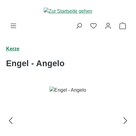
Zum Hauptinhalt springen
Ware
Kerze
Engel - Angelo
Bildergalerie überspringen