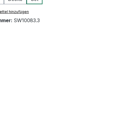
ttel hinzufügen
mmer:
SW10083.3