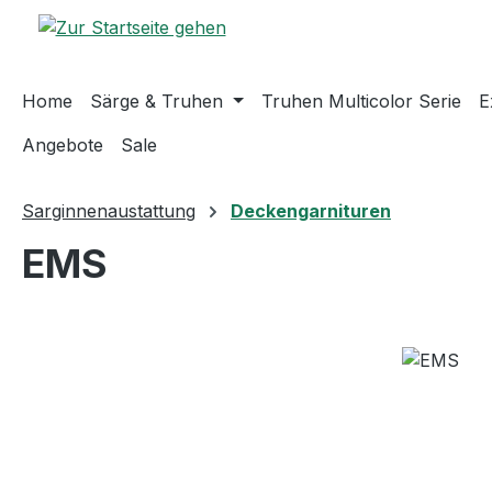
m Hauptinhalt springen
Zur Suche springen
Zur Hauptnavigation springen
Home
Särge & Truhen
Truhen Multicolor Serie
E
Angebote
Sale
Sarginnenaustattung
Deckengarnituren
EMS
Bildergalerie überspringen