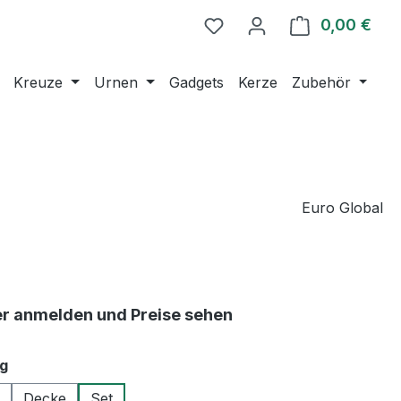
0,00 €
Ware
Kreuze
Urnen
Gadgets
Kerze
Zubehör
Euro Global
er anmelden und Preise sehen
auswählen
g
Decke
Set