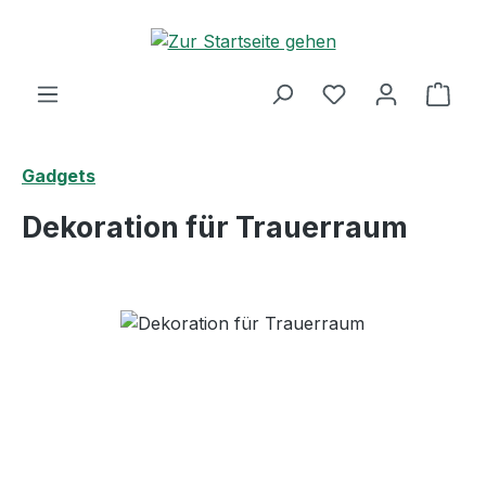
Zum Hauptinhalt springen
Ware
Gadgets
Dekoration für Trauerraum
Bildergalerie überspringen