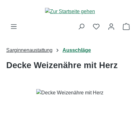
Zum Hauptinhalt springen
Ware
Sarginnenaustattung
Ausschläge
Decke Weizenähre mit Herz
Bildergalerie überspringen