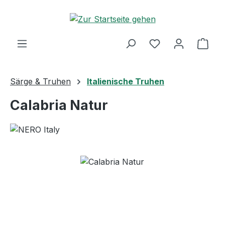
Zum Hauptinhalt springen
Ware
Särge & Truhen
Italienische Truhen
Calabria Natur
Bildergalerie überspringen