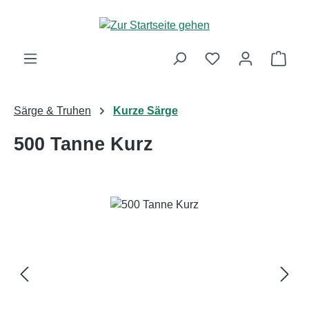
Zum Hauptinhalt springen
Ware
Särge & Truhen
Kurze Särge
500 Tanne Kurz
Bildergalerie überspringen