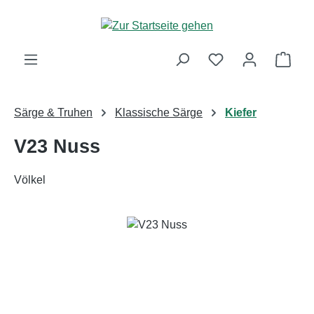
Zum Hauptinhalt springen
Ware
Särge & Truhen
Klassische Särge
Kiefer
V23 Nuss
Völkel
Bildergalerie überspringen