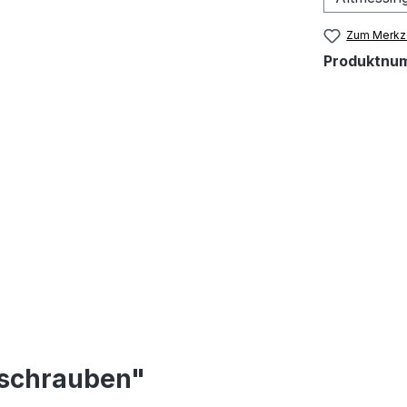
Zum Merkze
Produktnu
lschrauben"