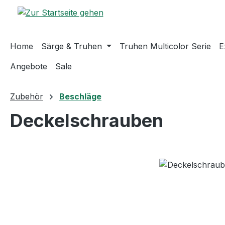
m Hauptinhalt springen
Zur Suche springen
Zur Hauptnavigation springen
Home
Särge & Truhen
Truhen Multicolor Serie
E
Angebote
Sale
Zubehör
Beschläge
Deckelschrauben
Bildergalerie überspringen