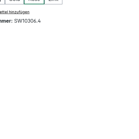
ttel hinzufügen
mmer:
SW10306.4