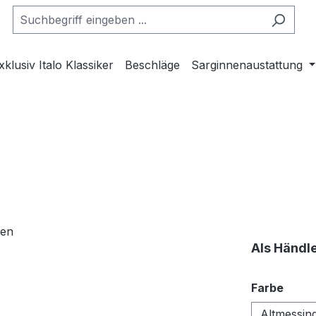
xklusiv Italo Klassiker
Beschläge
Sarginnenaustattung
Als Händl
ausw
Farbe
Altmessin