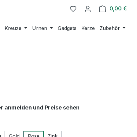
0,00 €
Ware
Kreuze
Urnen
Gadgets
Kerze
Zubehör
er anmelden und Preise sehen
ählen
g
Gold
Rose
Zink