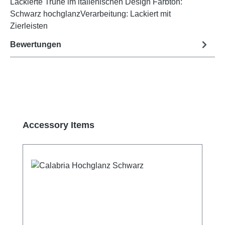
Lackierte Truhe im italienischen Design Farbton:
Schwarz hochglanzVerarbeitung: Lackiert mit
Zierleisten
Bewertungen
Produktgalerie überspringen
Accessory Items