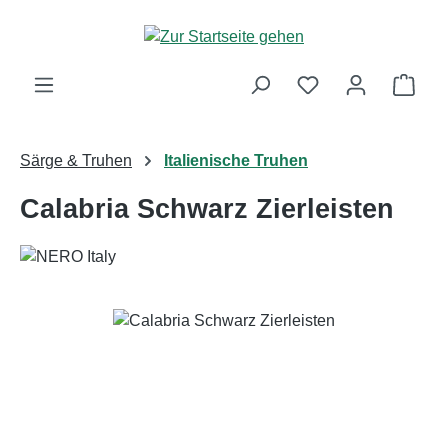
Zum Hauptinhalt springen
Ware
Särge & Truhen
Italienische Truhen
Calabria Schwarz Zierleisten
Bildergalerie überspringen