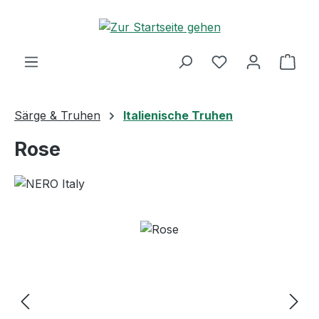
Zum Hauptinhalt springen
Ware
Särge & Truhen
Italienische Truhen
Rose
Bildergalerie überspringen