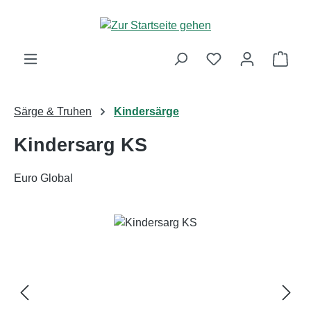
Zum Hauptinhalt springen
Ware
Särge & Truhen
Kindersärge
Kindersarg KS
Euro Global
Bildergalerie überspringen