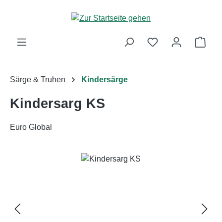
Zum Hauptinhalt springen
Ware
Särge & Truhen
Kindersärge
Kindersarg KS
Euro Global
Bildergalerie überspringen